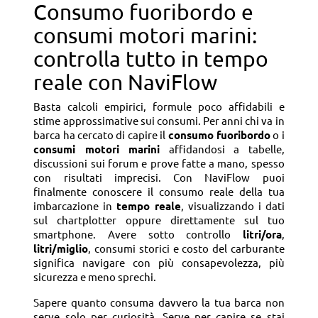
Consumo fuoribordo e
consumi motori marini:
controlla tutto in tempo
reale con NaviFlow
Basta calcoli empirici, formule poco affidabili e
stime approssimative sui consumi. Per anni chi va in
barca ha cercato di capire il
consumo fuoribordo
o i
consumi motori marini
affidandosi a tabelle,
discussioni sui forum e prove fatte a mano, spesso
con risultati imprecisi. Con NaviFlow puoi
finalmente conoscere il consumo reale della tua
imbarcazione in
tempo reale
, visualizzando i dati
sul chartplotter oppure direttamente sul tuo
smartphone. Avere sotto controllo
litri/ora
,
litri/miglio
, consumi storici e costo del carburante
significa navigare con più consapevolezza, più
sicurezza e meno sprechi.
Sapere quanto consuma davvero la tua barca non
serve solo per curiosità. Serve per capire se stai