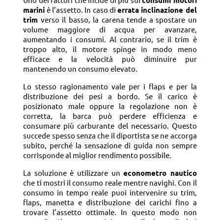
Uno dei fattori che incide di più sui
consumi motori
marini
è l’assetto. In caso di
errata inclinazione del
trim
verso il basso, la carena tende a spostare un
volume maggiore di acqua per avanzare,
aumentando i consumi. Al contrario, se il trim è
troppo alto, il motore spinge in modo meno
efficace e la velocità può diminuire pur
mantenendo un consumo elevato.
Lo stesso ragionamento vale per i flaps e per la
distribuzione dei pesi a bordo. Se il carico è
posizionato male oppure la regolazione non è
corretta, la barca può perdere efficienza e
consumare più carburante del necessario. Questo
succede spesso senza che il diportista se ne accorga
subito, perché la sensazione di guida non sempre
corrisponde al miglior rendimento possibile.
La soluzione è utilizzare un
econometro nautico
che ti mostri il consumo reale mentre navighi. Con il
consumo in tempo reale puoi intervenire su trim,
flaps, manetta e distribuzione dei carichi fino a
trovare l’assetto ottimale. In questo modo non