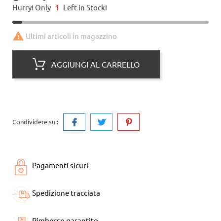
1
Hurry! Only
Left in Stock!

Ultimi articoli in magazzino
AGGIUNGI AL CARRELLO
Condividere su :
Pagamenti sicuri
Spedizione tracciata
Rimborso garantito