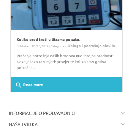
Koliko brod troši u litrama po satu.
Obloga i potrošnja plovila
Published : 05/10/2019 | Categories :
Praćenje potrošnje naših brodova nudi brojne prednosti.
Neke je lako razumjeti: provjerite koliko smo goriva
potrošili ...
search
Read more

INFORMACIJE O PRODAVAONICI

NAŠA TVRTKA