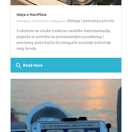
Ideja o NaviFlow
Obloga i potrošnja plovila
Published : 29/10/2020 | Categories :
S obzirom na visoke troškove nautičke instrumentacije,
pojavila se potreba za pronalaženjem pouzdanog i
preciznog alata koji bi mi omogućio praćenje potrošnje
mog broda.
search
Read more