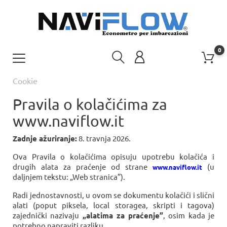
0
Cookie
Pravila o kolačićima za
www.naviflow.it
Zadnje ažuriranje:
8. travnja 2026.
Ova Pravila o kolačićima opisuju upotrebu kolačića i
drugih alata za praćenje od strane
(u
www.naviflow.it
daljnjem tekstu: „Web stranica”).
Radi jednostavnosti, u ovom se dokumentu kolačići i slični
alati (poput piksela, local storagea, skripti i tagova)
zajednički nazivaju
„alatima za praćenje”
, osim kada je
potrebno napraviti razliku.