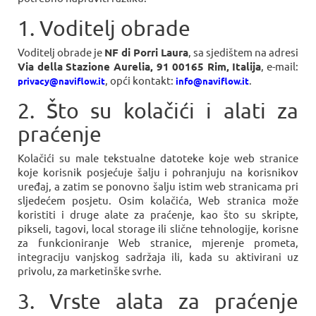
1. Voditelj obrade
Voditelj obrade je
NF di Porri Laura
, sa sjedištem na adresi
Via della Stazione Aurelia, 91 00165 Rim, Italija
, e-mail:
, opći kontakt:
.
privacy@naviflow.it
info@naviflow.it
2. Što su kolačići i alati za
praćenje
Kolačići su male tekstualne datoteke koje web stranice
koje korisnik posjećuje šalju i pohranjuju na korisnikov
uređaj, a zatim se ponovno šalju istim web stranicama pri
sljedećem posjetu. Osim kolačića, Web stranica može
koristiti i druge alate za praćenje, kao što su skripte,
pikseli, tagovi, local storage ili slične tehnologije, korisne
za funkcioniranje Web stranice, mjerenje prometa,
integraciju vanjskog sadržaja ili, kada su aktivirani uz
privolu, za marketinške svrhe.
3. Vrste alata za praćenje