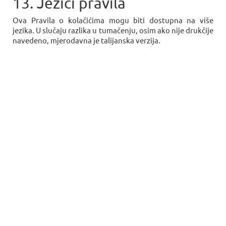
13. Jezici pravila
Ova Pravila o kolačićima mogu biti dostupna na više
jezika. U slučaju razlika u tumačenju, osim ako nije drukčije
navedeno, mjerodavna je talijanska verzija.




