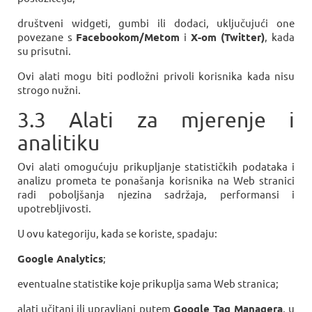
društveni widgeti, gumbi ili dodaci, uključujući one
povezane s
Facebookom/Metom
i
X-om (Twitter)
, kada
su prisutni.
Ovi alati mogu biti podložni privoli korisnika kada nisu
strogo nužni.
3.3 Alati za mjerenje i
analitiku
Ovi alati omogućuju prikupljanje statističkih podataka i
analizu prometa te ponašanja korisnika na Web stranici
radi poboljšanja njezina sadržaja, performansi i
upotrebljivosti.
U ovu kategoriju, kada se koriste, spadaju:
Google Analytics
;
eventualne statistike koje prikuplja sama Web stranica;
alati učitani ili upravljani putem
Google Tag Managera
, u