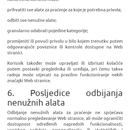
prihvatiti sve alate za praćenje za koje je potrebna privola;
odbiti sve nenužne alate;
granularno odabrati pojedine kategorije;
promijeniti ili povući privolu u bilo kojem trenutku putem
odgovarajuće poveznice ili kontrole dostupne na Web
stranici.
Korisnik također može upravljati ili izbrisati kolačiće
putem postavki preglednika ili uređaja, pri čemu takva
radnja može utjecati na pravilno funkcioniranje nekih
značajki Web stranice.
6. Posljedice odbijanja
nenužnih alata
Odbijanje nenužnih alata za praćenje ne sprječava
normalno pregledavanje Web stranice, ali može ograničiti
dostupnost određenih naprednih funkcionalnosti,
vanjskog sadržaja, personalizacija ili statističkih i